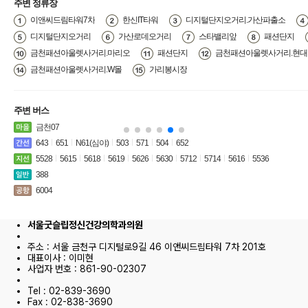
주변 정류장
이앤씨드림타워7차
한신IT타워
디지털단지오거리.가산파출소
디지털단지오거리
가산로데오거리
스타밸리앞
패션단지
금천패션아울렛사거리.마리오
패션단지
금천패션아울렛사거리.현
금천패션아울렛사거리.W몰
가리봉시장
주변 버스
금천07
643
651
N61(심야)
503
571
504
652
5528
5615
5618
5619
5626
5630
5712
5714
5616
5536
388
6004
서울굿슬립정신건강의학과의원
주소 : 서울 금천구 디지털로9길 46 이앤씨드림타워 7차 201호
대표이사 : 이미현
사업자 번호 : 861-90-02307
Tel : 02-839-3690
Fax : 02-838-3690